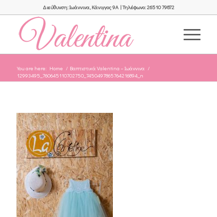
Διεύθυνση: Ιωάννινα, Κάνιγγος 9Α | Τηλέφωνο: 26510 79872
You are here:
Home
/
Βαπτιστικά Valentina – Ιωάννινα
/
12993495_760645110702750_7450497865764216894_n