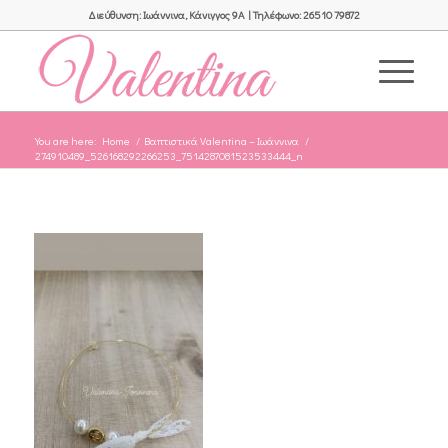
Διεύθυνση: Ιωάννινα, Κάνιγγος 9Α | Τηλέφωνο: 26510 79872
You are here:
Home
/
Βαπτιστικά Valentina – Ιωάννινα
/
274910489_526168292266253_7514287081523533444_n