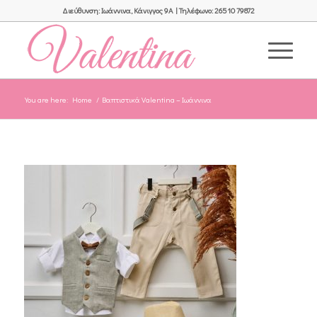
Διεύθυνση: Ιωάννινα, Κάνιγγος 9Α | Τηλέφωνο: 26510 79872
You are here:
Home
/
Βαπτιστικά Valentina – Ιωάννινα