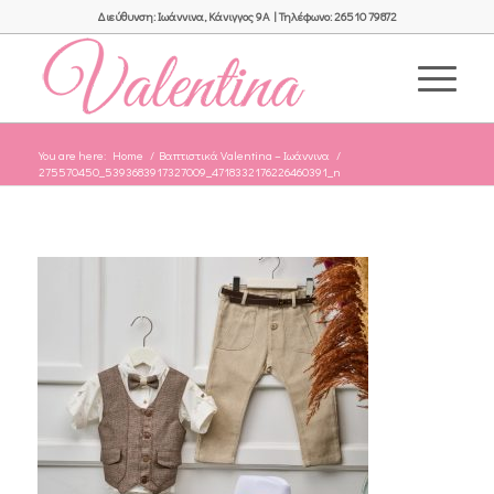
Διεύθυνση: Ιωάννινα, Κάνιγγος 9Α | Τηλέφωνο: 26510 79872
You are here:
Home
/
Βαπτιστικά Valentina – Ιωάννινα
/
275570450_5393683917327009_4718332176226460391_n