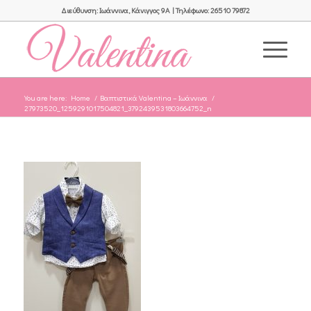
Διεύθυνση: Ιωάννινα, Κάνιγγος 9Α | Τηλέφωνο: 26510 79872
You are here:
Home
/
Βαπτιστικά Valentina – Ιωάννινα
/
27973520_1259291017504821_3792439531803664752_n