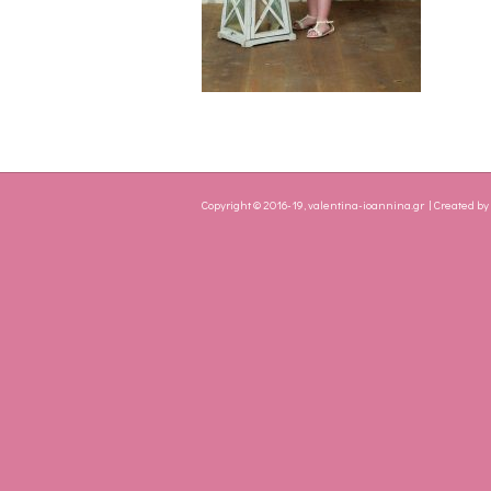
Copyright © 2016-19, valentina-ioannina.gr | Created b