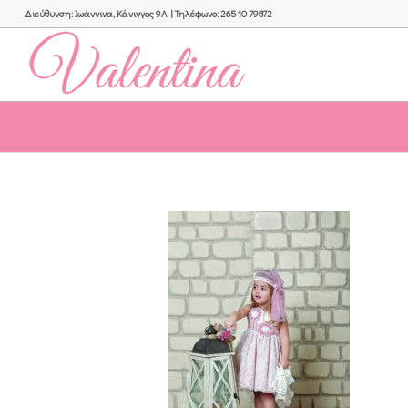
Διεύθυνση: Ιωάννινα, Κάνιγγος 9Α | Τηλέφωνο: 26510 79872