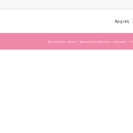
Αρχική
You are here:
Home
/
Βαπτιστικά Valentina – Ιωάννινα
/
3