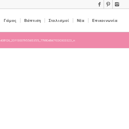
Γάμος
Βάπτιση
Στολισμοί
Νέα
Επικοινωνία
1408126_2011300795565355_7798048471030303323_n