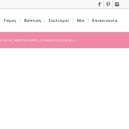
Γάμος
Βάπτιση
Στολισμοί
Νέα
Επικοινωνία
51142160_1678017932298792_2725682951525236736_n