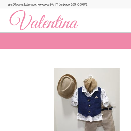
Διεύθυνση: Ιωάννινα, Κάνιγγος 9Α | Τηλέφωνο: 26510 79872