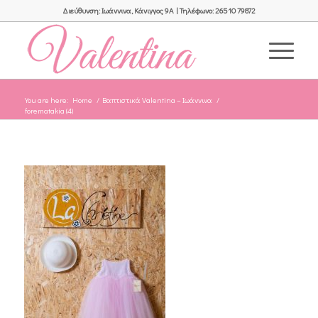
Διεύθυνση: Ιωάννινα, Κάνιγγος 9Α | Τηλέφωνο: 26510 79872
You are here:
Home
/
Βαπτιστικά Valentina – Ιωάννινα
/
forematakia (4)