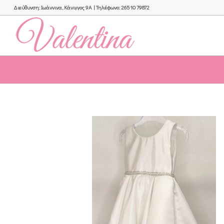
Διεύθυνση: Ιωάννινα, Κάνιγγος 9Α | Τηλέφωνο: 26510 79872