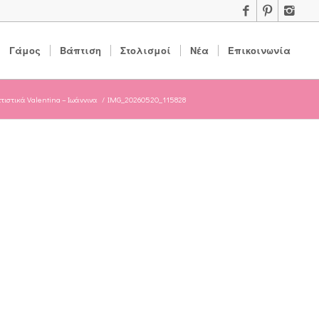
Γάμος
Βάπτιση
Στολισμοί
Νέα
Επικοινωνία
τιστικά Valentina – Ιωάννινα
/
IMG_20260520_115828