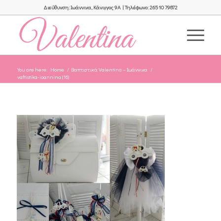
Διεύθυνση: Ιωάννινα, Κάνιγγος 9Α | Τηλέφωνο: 26510 79872
You are here:
Home
/
Βαπτιστικά Valentina – Ιωάννινα
/
vaftistika-ioannina (16)