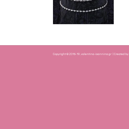
Copyright © 2016-19, valentina-ioannina.gr | Created b