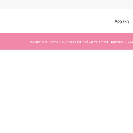
Αρχική
You are here:
Home
/
Our Wedding
/
Γάμος Valentina – Ιωάννινα
/
322