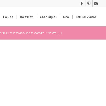
Γάμος
Βάπτιση
Στολισμοί
Νέα
Επικοινωνία
02999_2023538097674958_7835823418124533760_n (1)