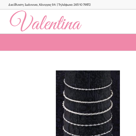
Διεύθυνση: Ιωάννινα, Κάνιγγος 9Α | Τηλέφωνο: 26510 79872