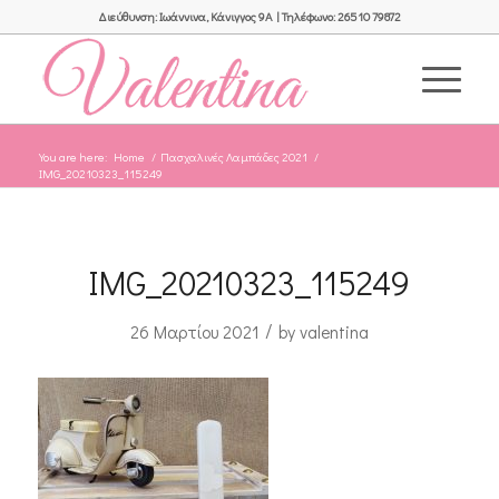
Διεύθυνση: Ιωάννινα, Κάνιγγος 9Α | Τηλέφωνο: 26510 79872
You are here:
Home
/
Πασχαλινές Λαμπάδες 2021
/
IMG_20210323_115249
IMG_20210323_115249
/
26 Μαρτίου 2021
by
valentina